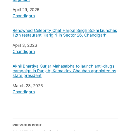
Date
April 29, 2026
In relation to
Chandigarh
Renowned Celebrity Chef Harpal Singh Sokhi launches
12th restaurant ‘Karigiri’ in Sector 26, Chandigarh
Date
April 3, 2026
In relation to
Chandigarh
Akhil Bhartiya Gurjar Mahasabha to launch anti-drugs
campaign in Punjab; Kamaldev Chauhan appointed as
state president
Date
March 23, 2026
In relation to
Chandigarh
Post
PREVIOUS POST